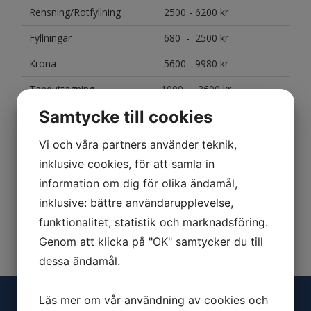
Rensning/Rotfyllning
2500 - 6200 kr
Fyllningar
680 - 2500 kr
Krona
5600 - 9980 kr
Tanduttagning
1000 - 3600 kr
Samtycke till cookies
Vid tandluckor individuellt kostnadsförslag efter utredning
för lämplig behandling.
Vi och våra partners använder teknik,
inklusive cookies, för att samla in
Priserna varierar mellan allmänntandläkare och
specialisttandläkare.
information om dig för olika ändamål,
inklusive: bättre användarupplevelse,
Du får ett skriftligt kostnadsförslag före behandlingen.
funktionalitet, statistik och marknadsföring.
Genom att klicka på "OK" samtycker du till
dessa ändamål.
Läs mer om vår användning av cookies och